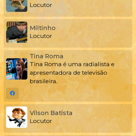
Locutor
Miltinho
Locutor
Tina Roma
Tina Roma é uma radialista e
apresentadora de televisão
brasileira.
Vilson Batista
Locutor